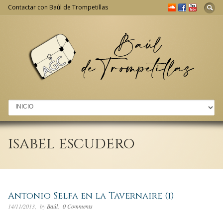
Contactar con Baúl de Trompetillas
Go to:
isabel escudero
Antonio Selfa en la Tavernaire (i)
14/11/2013
by
Baúl
0 Comments