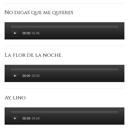
No digas que me quieres
00:00
01:46
La flor de la noche
00:00
03:33
Ay, lino
00:00
04:18